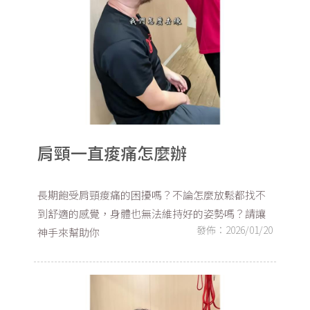
肩頸一直痠痛怎麼辦
長期飽受肩頸痠痛的困擾嗎？不論怎麼放鬆都找不
到舒適的感覺，身體也無法維持好的姿勢嗎？請讓
發佈：2026/01/20
神手來幫助你