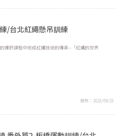
吊訓練/台北紅繩懸吊訓練
的爆肝課程中完成紅繩技術的傳承--「紅繩的世界
發佈：2023/09/23
 番外篇2-板橋運動訓練/台北