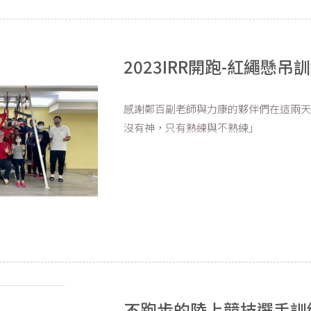
2023IRR開跑-紅繩懸
感謝鄭百副老師與力康的夥伴們在這兩天
沒有神，只有熟練與不熟練」
不跑步的陸上競技選手訓練