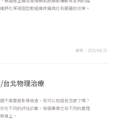
器，無論是止痛或是緩解肌筋膜緊繃都有足夠的臨
組織鈣化等頑固型軟組織疼痛病灶有顯著的效果。
發佈：2025/04/23
/台北物理治療
問題不需要做影像檢查，就可以知道我怎麼了嗎？
中存在不同的評估診斷，每個專業也有不同的處理
個案身上，