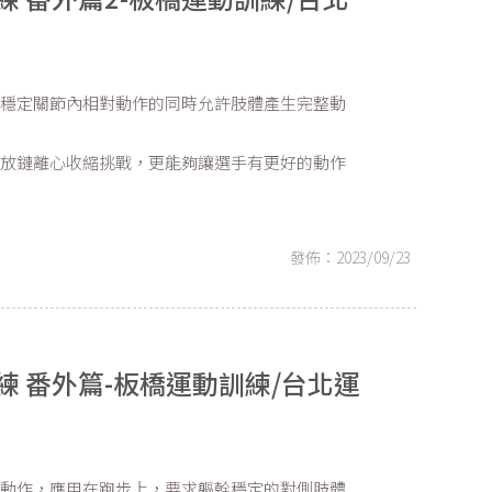
在穩定關節內相對動作的同時允許肢體產生完整動
開放鏈離心收縮挑戰，更能夠讓選手有更好的動作
發佈：2023/09/23
 番外篇-板橋運動訓練/台北運
性動作，應用在跑步上，要求軀幹穩定的對側肢體